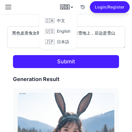
🇺🇸
Login/Register
🇨🇳
中文
🇺🇸
English
🇯🇵
日本語
Submit
Generation Result